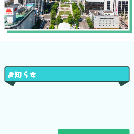
お知らせ
[%new:new%]
[%title%]