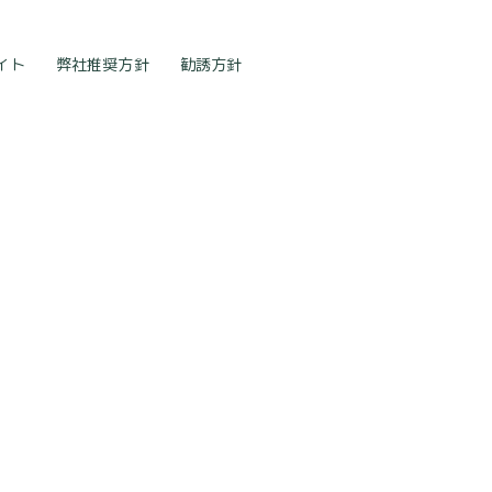
イト
弊社推奨方針
勧誘方針